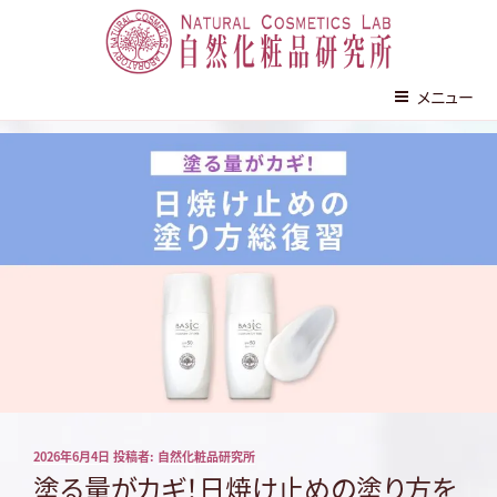
株式会社 自然化粧品研究所
メニュー
コ
ン
テ
ン
ツ
へ
ス
キ
ッ
プ
投
2026年6月4日
投稿者:
自然化粧品研究所
稿
塗る量がカギ！日焼け止めの塗り方を
日: