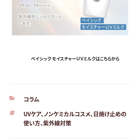
ベイシック モイスチャーＵＶミルクはこちらから
カ
コラム
テ
タ
UVケア
、
ノンケミカルコスメ
、
日焼け止めの
ゴ
グ
使い方
、
紫外線対策
リ
ー