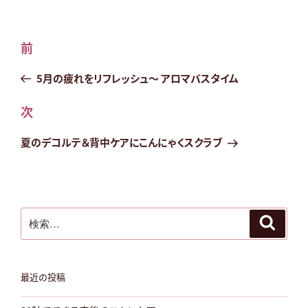
投
前
前
稿
の
ナ
投
5月の疲れをリフレッシュ～ アロマバスタイム
ビ
稿
次
次
ゲ
の
ー
投
夏のデコルテ＆背中ケアにこんにゃくスクラブ
シ
稿
ョ
ン
検
検
索
索:
最近の投稿