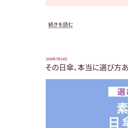
“じ
続きを読む
め
じ
め
毛
投
2026年7月14日
穴
稿
その日傘、本当に選び方あ
日:
が
す
っ
き
り
梅
雨
の