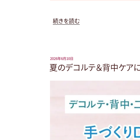
“梅
続きを読む
雨
の
ヘ
ア
投
2026年6月10日
ケ
稿
夏のデコルテ＆背中ケアに
日:
ア”
の