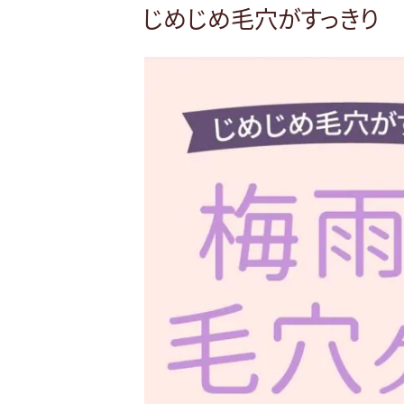
る
稿
じめじめ毛穴がすっきり
日:
産
後
の
ス
キ
ン
ケ
ア”
の