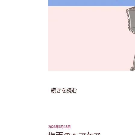
毛
穴
ケ
ア”
の
“そ
続きを読む
の
日
傘、
本
投
2026年6月18日
当
稿