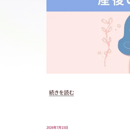
“30
続きを読む
秒
で
で
き
投
2026年7月15日