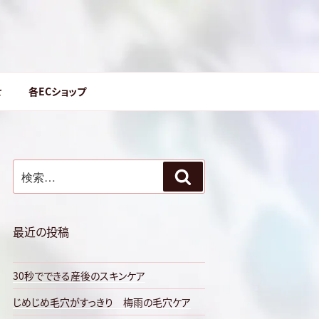
せ
各ECショップ
検
検
索:
索
最近の投稿
30秒でできる産後のスキンケア
じめじめ毛穴がすっきり 梅雨の毛穴ケア