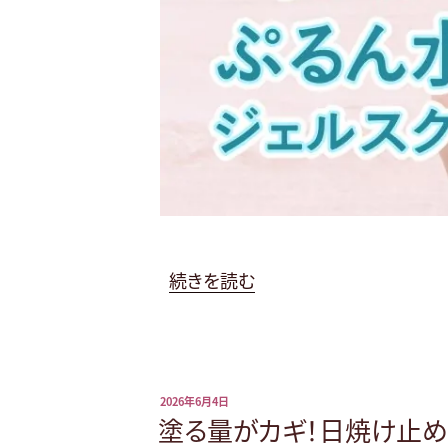
“夏
続きを読む
の
デ
コ
ル
投
2026年6月4日
テ
稿
塗る量がカギ！日焼け止
日:
＆