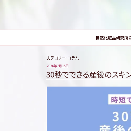
コ
ン
テ
ン
株式会社 自
ツ
自然化粧品研究所
へ
ス
キ
カテゴリー:
コラム
ッ
プ
投
2026年7月15日
稿
30秒でできる産後のスキ
日: