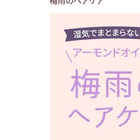
梅雨のヘアケア
日:
に
選
び
方
あ
っ
て
る？”
の