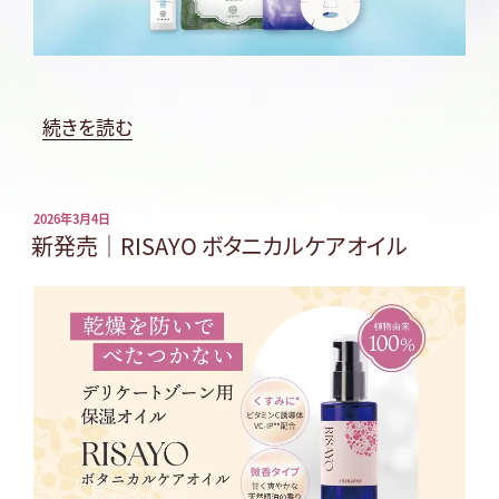
“サ
続きを読む
マ
ー
コ
投
2026年3月4日
稿
新発売｜RISAYO ボタニカルケアオイル
レ
日:
ク
シ
ョ
ン
2026”
の