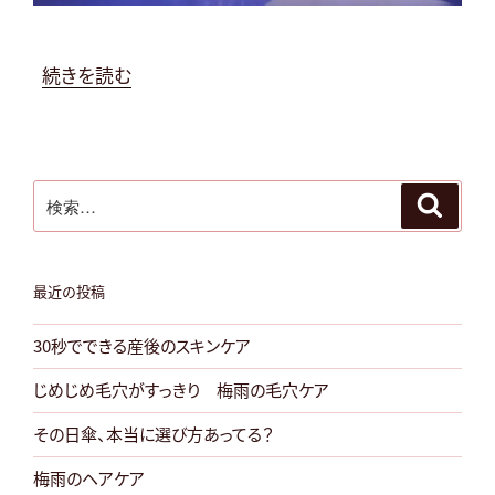
イ
ル”
の
“週
続きを読む
に
一
度
検
の
検
索
索:
夜
ケ
ア
最近の投稿
で、
30秒でできる産後のスキンケア
肌
を
じめじめ毛穴がすっきり 梅雨の毛穴ケア
美
その日傘、本当に選び方あってる？
し
く”
梅雨のヘアケア