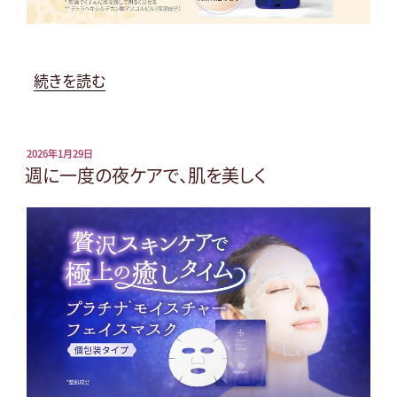
“新
続きを読む
発
売
｜
投
2026年1月29日
稿
週に一度の夜ケアで、肌を美しく
RISAYO
日:
ボ
タ
ニ
カ
ル
ケ
ア
オ