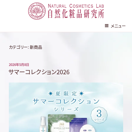
株式会社 自然化粧品研究所
メニュー
コ
ン
カテゴリー:
新商品
テ
ン
投
2026年5月8日
ツ
稿
サマーコレクション2026
へ
日:
ス
キ
ッ
プ