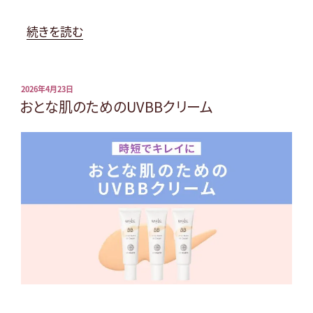
ジ
ン
“サ
続きを読む
グ
マ
バ
ー
ー
コ
投
2026年4月23日
稿
おとな肌のためのUVBBクリーム
ム”
レ
日:
の
ク
シ
ョ
ン
2026”
の