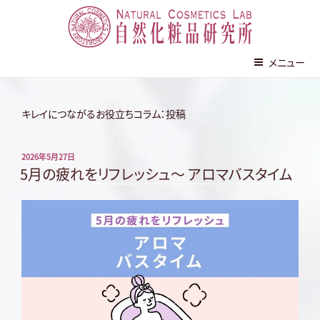
株式会社 自然化粧品研究所
メニュー
コ
ン
キレイにつながるお役立ちコラム：投稿
テ
ン
投
2026年5月27日
ツ
稿
5月の疲れをリフレッシュ～ アロマバスタイム
へ
日:
ス
キ
ッ
プ