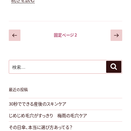
物
を
知
る、
投
前
次
固定ページ
2
の
の
大
稿
ペ
ペ
人
の
ー
ー
の
ペ
ジ
ジ
検
た
ー
検
索
索:
め
ジ
の
送
ロ
り
最近の投稿
ー
30秒でできる産後のスキンケア
ズ
水”
じめじめ毛穴がすっきり 梅雨の毛穴ケア
の
その日傘、本当に選び方あってる？