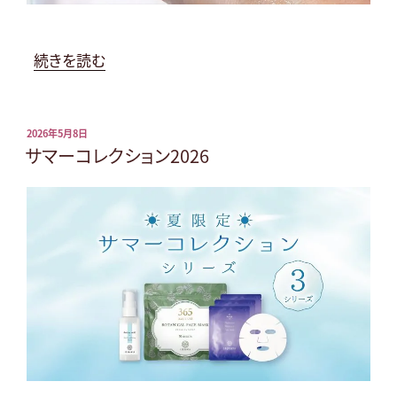
リ
ー
ス
“や
続きを読む
キ
さ
ン
し
ケ
く
投
2026年5月8日
稿
サマーコレクション2026
ア”
と
日:
の
ろ
け
る
手
作
り
ク
レ
ン