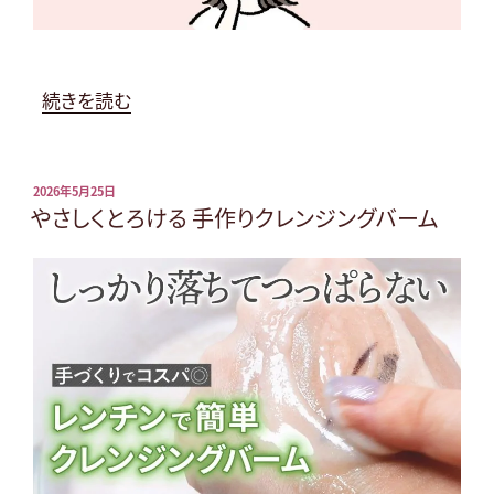
～
ア
ロ
マ
“5
続きを読む
バ
月
ス
の
タ
べ
投
2026年5月25日
稿
やさしくとろける 手作りクレンジングバーム
イ
た
日:
ム”
つ
の
き
肌
に
オ
イ
ル
フ