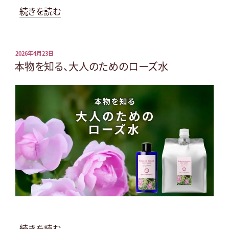
“お
続きを読む
と
な
肌
投
2026年4月23日
稿
本物を知る、大人のためのローズ水
の
日:
た
め
の
UVBB
ク
リ
ー
ム”
の
“本
続きを読む