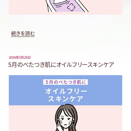
“5
続きを読む
月
の
疲
投
2026年5月26日
稿
5月のべたつき肌にオイルフリースキンケア
れ
日:
を
リ
フ
レ
ッ
シ
ュ