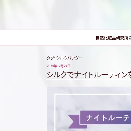
コ
ン
テ
ン
株式会社 自
ツ
自然化粧品研究所
へ
ス
キ
タグ:
シルクパウダー
ッ
プ
投
2024年12月27日
稿
シルクでナイトルーティン
日: