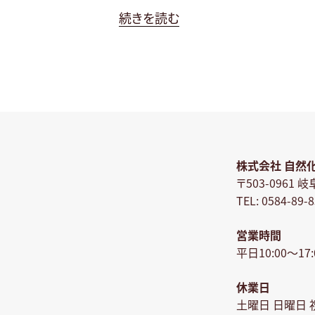
ィ
“オ
続きを読む
ン
リ
を”
ー
の
ブ
オ
イ
ル
の
株式会社 自然
ミ
〒503-0961 
ニ
TEL: 0584-89-
サ
ン
営業時間
プ
平日10:00～17:
ル
プ
休業日
レ
土曜日 日曜日 