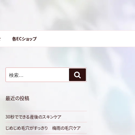
せ
各ECショップ
検
検
索:
索
最近の投稿
30秒でできる産後のスキンケア
じめじめ毛穴がすっきり 梅雨の毛穴ケア