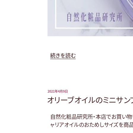
“シ
続きを読む
ル
ク
で
ナ
投
2021年4月9日
イ
稿
オリーブオイルのミニサン
日:
ト
ル
自然化粧品研究所・本店でお買い物
ー
ャリアオイルのおためしサイズを商品
テ