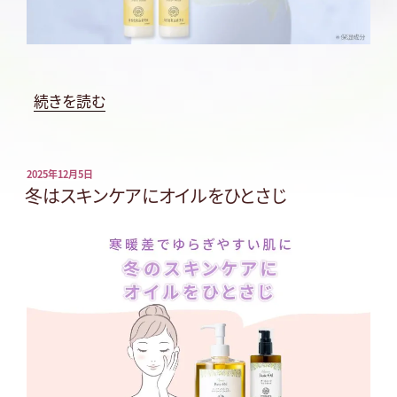
“冬
続きを読む
の
敏
感
投
2025年12月5日
稿
冬はスキンケアにオイルをひとさじ
肌
日:
を
つ
る
ん
と
育
て