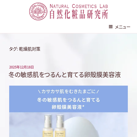
株式会社 自然化粧品研究所
メニュー
コ
ン
タグ:
乾燥肌対策
テ
ン
投
2025年12月18日
ツ
稿
冬の敏感肌をつるんと育てる卵殻膜美容液
へ
日:
ス
キ
ッ
プ