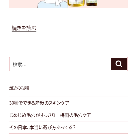
る
卵
殻
膜
“冬
続きを読む
美
は
容
ス
液”
キ
の
検
ン
検
索
索:
ケ
ア
に
最近の投稿
オ
30秒でできる産後のスキンケア
イ
ル
じめじめ毛穴がすっきり 梅雨の毛穴ケア
を
その日傘、本当に選び方あってる？
ひ