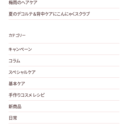
と
梅雨のヘアケア
さ
夏のデコルテ＆背中ケアにこんにゃくスクラブ
じ”
の
カテゴリー
キャンペーン
コラム
スペシャルケア
基本ケア
手作りコスメ レシピ
新商品
日常