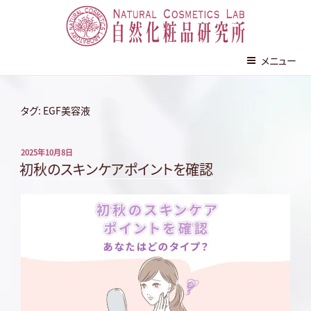
株式会社 自然化粧品研究所
メニュー
コ
ン
タグ:
EGF美容液
テ
ン
投
2025年10月8日
ツ
稿
初秋のスキンケアポイントを確認
へ
日:
ス
キ
ッ
プ