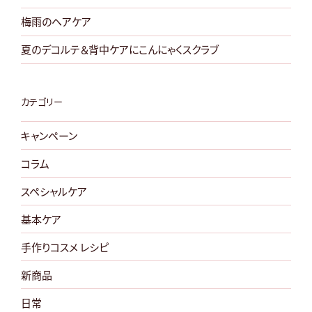
を
確
梅雨のヘアケア
認”
夏のデコルテ＆背中ケアにこんにゃくスクラブ
の
カテゴリー
キャンペーン
コラム
スペシャルケア
基本ケア
手作りコスメ レシピ
新商品
日常