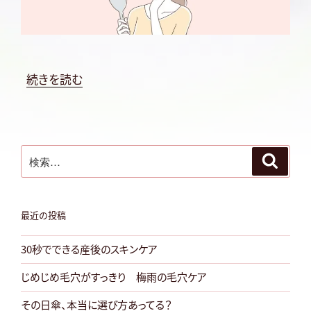
“初
続きを読む
秋
の
ス
検
キ
検
索
索:
ン
ケ
ア
最近の投稿
ポ
30秒でできる産後のスキンケア
イ
ン
じめじめ毛穴がすっきり 梅雨の毛穴ケア
ト
その日傘、本当に選び方あってる？