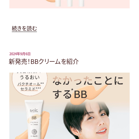
塗
り
方
を
“お
続きを読む
総
と
復
な
習”
肌
投
2024年9月6日
稿
新発売！BBクリームを紹介
の
の
日:
た
め
の
UVBB
ク
リ
ー
ム”