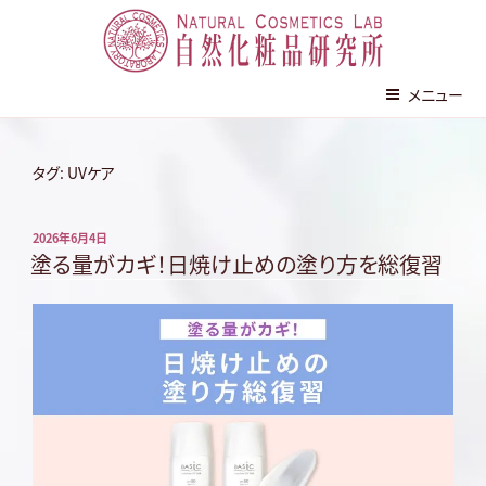
株式会社 自然化粧品研究所
メニュー
コ
ン
タグ:
UVケア
テ
ン
投
2026年6月4日
ツ
稿
塗る量がカギ！日焼け止めの塗り方を総復習
へ
日:
ス
キ
ッ
プ