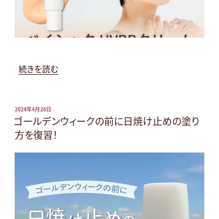
の
“新
続きを読む
発
売！
BB
投
2024年4月26日
稿
ゴールデンウィークの前に日焼け止めの塗り
ク
日:
方を復習！
リ
ー
ム
を
紹
介”
の