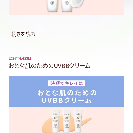
“塗
続きを読む
る
量
が
投
2026年4月23日
稿
おとな肌のためのUVBBクリーム
カ
日:
ギ！
日
焼
け
止
め
の