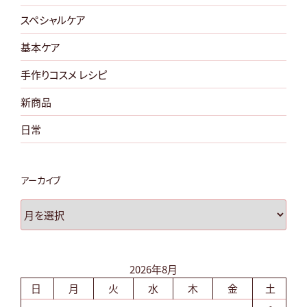
を
スペシャルケア
復
習！”
基本ケア
の
手作りコスメ レシピ
新商品
日常
アーカイブ
ア
ー
カ
イ
2026年8月
ブ
日
月
火
水
木
金
土