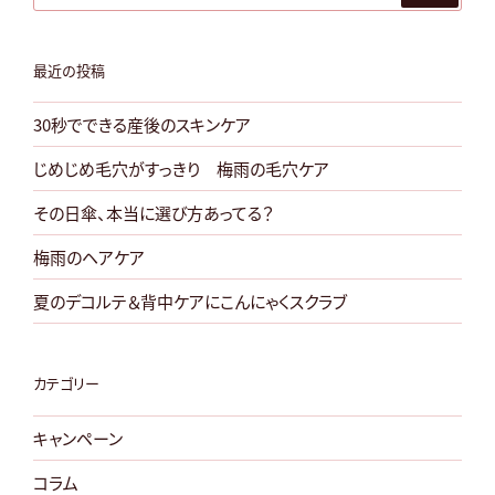
ウ
ィ
ー
最近の投稿
ク
30秒でできる産後のスキンケア
の
前
じめじめ毛穴がすっきり 梅雨の毛穴ケア
に
その日傘、本当に選び方あってる？
日
焼
梅雨のヘアケア
け
夏のデコルテ＆背中ケアにこんにゃくスクラブ
止
め
の
カテゴリー
塗
り
キャンペーン
方
コラム