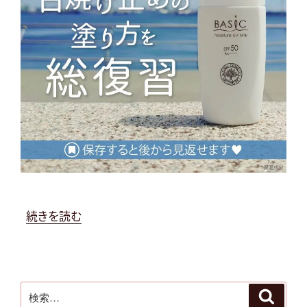
“ゴ
続きを読む
ー
ル
デ
検
ン
検
索
索: