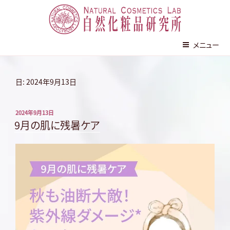
株式会社 自然化粧品研究所
メニュー
コ
ン
日:
2024年9月13日
テ
ン
投
2024年9月13日
ツ
稿
9月の肌に残暑ケア
へ
日:
ス
キ
ッ
プ