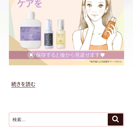
“9
続きを読む
月
の
肌
検
に
検
索
索:
残