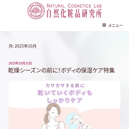
株式会社 自然化粧品研究所
メニュー
コ
ン
月:
2025年10月
テ
ン
投
2025年10月31日
ツ
稿
乾燥シーズンの前に！ボディの保湿ケア特集
へ
日:
ス
キ
ッ
プ