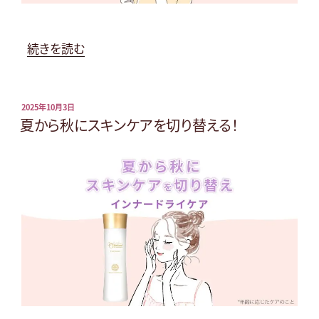
マ
ッ
サ
“初
続きを読む
ー
秋
ジ”
の
の
ス
投
2025年10月3日
稿
夏から秋にスキンケアを切り替える！
キ
日:
ン
ケ
ア
ポ
イ
ン
ト
を
確