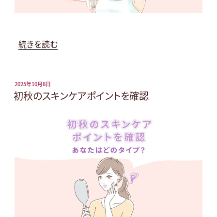
の
保
湿
ケ
“秋
続きを読む
ア
の
特
夜
集”
長
投
2025年10月8日
稿
初秋のスキンケアポイントを確認
の
に
日:
♪
リ
ラ
ッ
ク
ス
頭
皮