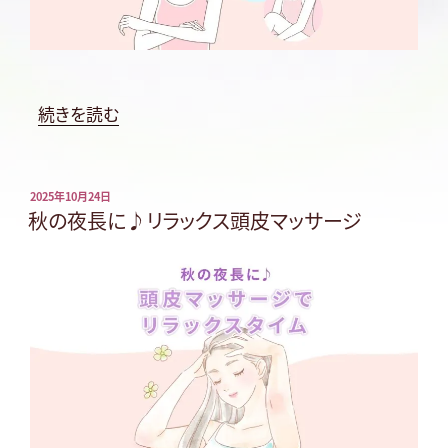
“乾
続きを読む
燥
シ
ー
投
2025年10月24日
稿
秋の夜長に♪リラックス頭皮マッサージ
ズ
日:
ン
の
前
に！
ボ
デ
ィ