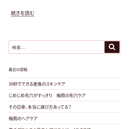
認”
の
“夏
続きを読む
か
ら
秋
検
に
検
索
索:
ス
キ
ン
最近の投稿
ケ
30秒でできる産後のスキンケア
ア
を
じめじめ毛穴がすっきり 梅雨の毛穴ケア
切
その日傘、本当に選び方あってる？
り
替
梅雨のヘアケア
え